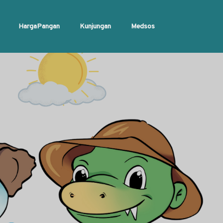
HargaPangan
Kunjungan
Medsos