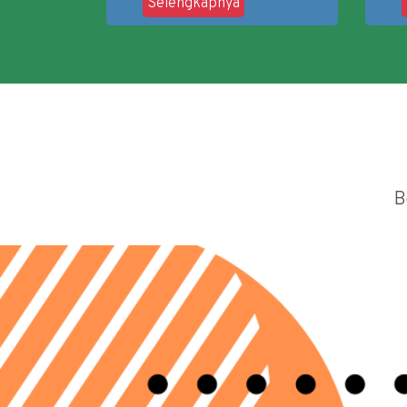
Selengkapnya
B