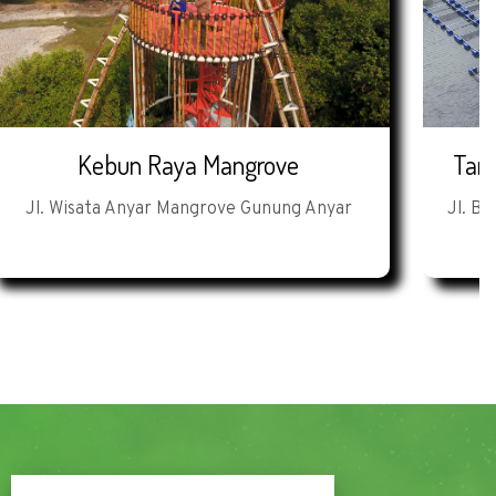
Kebun Raya Mangrove
Tam
Jl. Wisata Anyar Mangrove Gunung Anyar
Jl. B